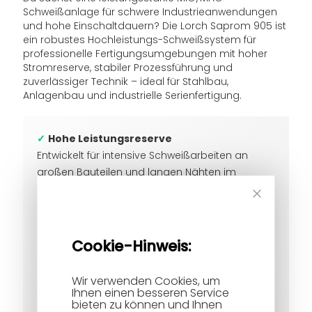
Schweißanlage für schwere Industrieanwendungen
und hohe Einschaltdauern? Die Lorch Saprom 905 ist
ein robustes Hochleistungs-Schweißsystem für
professionelle Fertigungsumgebungen mit hoher
Stromreserve, stabiler Prozessführung und
zuverlässiger Technik – ideal für Stahlbau,
Anlagenbau und industrielle Serienfertigung.
✓
Hohe Leistungsreserve
Entwickelt für intensive Schweißarbeiten an
großen Bauteilen und langen Nähten im
Dauerbetrieb.
Close
✓
Industriegerechte Bauweise
Cookie
Bar
Robustes Schweißsystem mit langlebigen
Cookie-Hinweis:
Komponenten für anspruchsvolle
Produktionsumgebungen.
Wir verwenden Cookies, um
✓
Stabile Prozessführung
Ihnen einen besseren Service
Ruhiger Lichtbogen und gleichmäßiger
bieten zu können und Ihnen