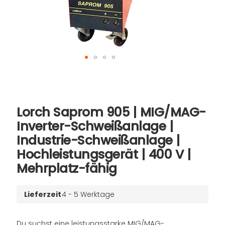
Skip
to
the
beginning
Lorch Saprom 905 | MIG/MAG-
of
the
Inverter-Schweißanlage |
images
Industrie-Schweißanlage |
gallery
Hochleistungsgerät | 400 V |
Mehrplatz-fähig
Lieferzeit
4 - 5 Werktage
Du suchst eine leistungsstarke MIG/MAG-