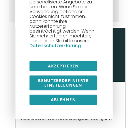
personalisierte Angebote zu
Drahttransport für reproduzierbare
unterbreiten. Wenn Sie der
Schweißqualität.
Verwendung optionaler
Cookies nicht zustimmen,
dann könnte Ihre
Nutzererfahrung
beeinträchtigt werden. Wenn
Sie mehr erfahren möchten,
Anwendungsbereiche:
dann lesen SIe bitte unsere
Datenschutzerklärung
.
✓
Stahl- und Anlagenbau
✓
Industrie- und Serienfertigung
✓
Schwere Schweißkonstruktionen
AKZEPTIEREN
BENUTZERDEFINIERTE
EINSTELLUNGEN
Lieferumfang:
ABLEHNEN
Saprom 905 Stromquelle, separates
Drahtvorschubsystem, MIG/MAG-Brenner
wassergekühlt, Massekabel mit Klemme,
Netzkabel 3×400 V, Bedienungsanleitung uvm