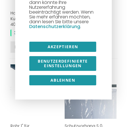
dann könnte Ihre
Nutzererfahrung
beeinträchtigt werden. Wenn
Hakengleiter aus
Metallhaken für Rohr 1"
Sie mehr erfahren möchten,
Kunststoff, für C-Profil 40 x
dann lesen SIe bitte unsere
3,50 €
40 x 2,5 mm
Datenschutzerklärung
.
3,45 €
AKZEPTIEREN
In den Warenkorb
In den Warenkorb
BENUTZERDEFINIERTE
EINSTELLUNGEN
ABLEHNEN
Rohr 1" für
Schutzvorhang S 0,