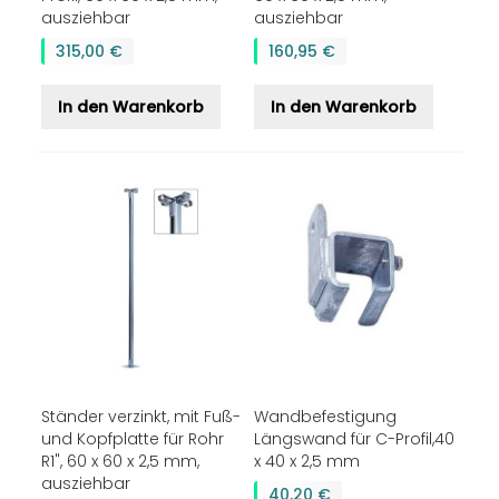
ausziehbar
ausziehbar
315,00 €
160,95 €
In den Warenkorb
In den Warenkorb
Ständer verzinkt, mit Fuß-
Wandbefestigung
und Kopfplatte für Rohr
Längswand für C-Profil,40
R1", 60 x 60 x 2,5 mm,
x 40 x 2,5 mm
ausziehbar
40,20 €