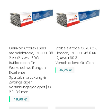
Oerlikon Citorex E6013
Stabelektrode OERLIKON,
Stabelektrode, EN ISO E 38
Fincord, EN ISO E 42 0 RR
2 RB 12, AWS E6013 |
12, AWS E6013,
Rutilbasisch für
Verschiedene Größen
Wurzelschweißungen |
96,25 €
Exzellente
Spaltüberbrückung &
Zwangslagen |
Verzinkungsgeeignet | Ø
2,0–3,2 mm
148,99 €