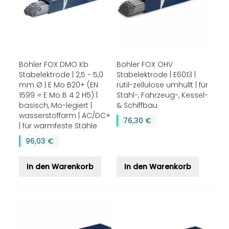
Böhler FOX DMO Kb
Böhler FOX OHV
Stabelektrode | 2,5 - 5,0
Stabelektrode | E6013 |
mm Ø | E Mo B20+ (EN
rutil-zellulose umhüllt | für
1599 = E Mo B 4 2 H5) |
Stahl-, Fahrzeug-, Kessel-
basisch, Mo-legiert |
& Schiffbau
wasserstoffarm | AC/DC+
76,30 €
| für warmfeste Stähle
96,03 €
In den Warenkorb
In den Warenkorb