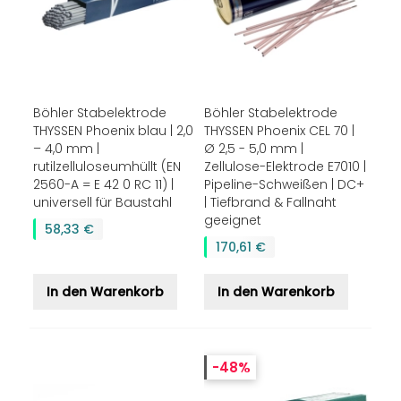
Böhler Stabelektrode
Böhler Stabelektrode
THYSSEN Phoenix blau | 2,0
THYSSEN Phoenix CEL 70 |
– 4,0 mm |
Ø 2,5 - 5,0 mm |
rutilzelluloseumhüllt (EN
Zellulose-Elektrode E7010 |
2560-A = E 42 0 RC 11) |
Pipeline-Schweißen | DC+
universell für Baustahl
| Tiefbrand & Fallnaht
geeignet
58,33 €
170,61 €
In den Warenkorb
In den Warenkorb
-48%