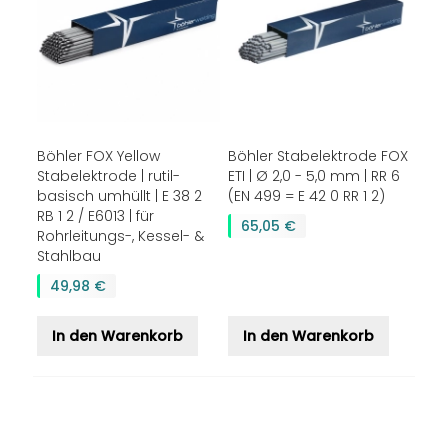
Böhler FOX Yellow
Böhler Stabelektrode FOX
Stabelektrode | rutil-
ETI | Ø 2,0 - 5,0 mm | RR 6
basisch umhüllt | E 38 2
(EN 499 = E 42 0 RR 1 2)
RB 1 2 / E6013 | für
65,05 €
Rohrleitungs-, Kessel- &
Stahlbau
49,98 €
In den Warenkorb
In den Warenkorb