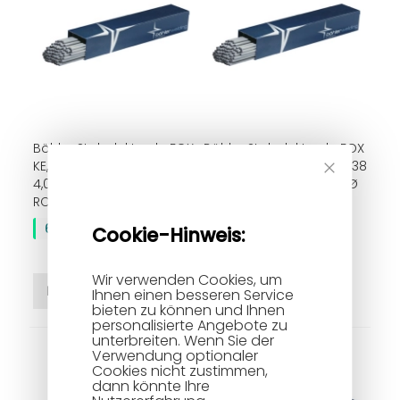
Böhler Stabelektrode FOX
Böhler Stabelektrode FOX
KE, RR (C) 6 | Ø 2,0 –
SPE, RR (B) 7 (EN 499 = E 38
4,0 mm | EN 499 = E 38 0
2 RB 1 2), rutil-basisch | Ø
Close
Cookie
RC 1 1
2,0–3,2 mm | Universal-
Bar
Elektrode für Baustahl
64,26 €
Cookie-Hinweis:
62,12 €
Wir verwenden Cookies, um
In den Warenkorb
In den Warenkorb
Ihnen einen besseren Service
bieten zu können und Ihnen
personalisierte Angebote zu
unterbreiten. Wenn Sie der
Verwendung optionaler
Cookies nicht zustimmen,
dann könnte Ihre