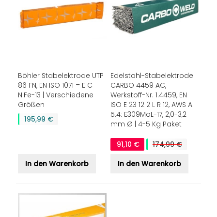
Böhler Stabelektrode UTP
Edelstahl-Stabelektrode
86 FN, EN ISO 1071 = E C
CARBO 4459 AC,
NiFe-13 | Verschiedene
Werkstoff-Nr. 1.4459, EN
Größen
ISO E 23 12 2 L R 12, AWS A
5.4: E309MoL-17, 2,0-3,2
195,99 €
mm Ø | 4-5 Kg Paket
91,10 €
174,99 €
In den Warenkorb
In den Warenkorb