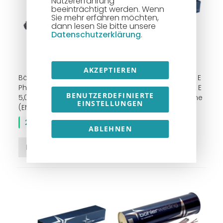
Nutzererfahrung
beeinträchtigt werden. Wenn
Sie mehr erfahren möchten,
dann lesen SIe bitte unsere
Datenschutzerklärung
.
AKZEPTIEREN
Böhler Stabelektrode
Böhler Stabelektrode Q E
Phoenix Spezial D | Ø 2,5 –
6013 RT, EN ISO 2560-A = E
BENUTZERDEFINIERTE
5,0 mm | E 51 43 B(R) 10
42 0 RR 1 2 | Verschiedene
EINSTELLUNGEN
(EN 499 = E 42 3 B 1 2 H10)
Größen
29,11 €
14,70 €
ABLEHNEN
In den Warenkorb
In den Warenkorb