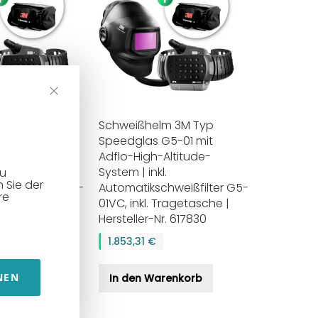
m 3M Typ
Schweißhelm 3M Typ
G5-01 mit
Speedglas G5-01 mit
Altitude-
Adflo-High-Altitude-
.
System | inkl.
zu
 Sie der
hweißfilter G5-
Automatikschweißfilter G5-
re
Tragetasche |
01VC, inkl. Tragetasche |
r. 617820
Hersteller-Nr. 617830
ESTPOSTEN |
RESTPOSTEN |
1.853,31 €
fernregler 4,5
Handfernregler 4,5 m für
Hand
 5 mtr. langes
Merkle Drehtisch
NEN
renkorb
In den Warenkorb
schlusskabel,
Touch‑Serie |
Dre
r alle Merkle-
Doppel‑Magnetfuß |
Anlagen
Doppel‑Druckknöpfe &
passend,
Drehregler | präzise