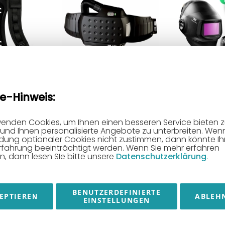
geplatte BPK-
Adflo-Gebläse-
Schweißhel
e-Hinweis:
ischer
Atemschutzsystem
Speedglas 
für
Speedglas | Komplettset
Adflo-High-
ten |
mit Standard oder
System | inkl
wenden Cookies, um Ihnen einen besseren Service bieten 
und Ihnen personalisierte Angebote zu unterbreiten. Wenn
rung für 3M
Hochleistungs-Li-Ion-Akku |
Automatiksc
ung optionaler Cookies nicht zustimmen, dann könnte Ih
00 & TR-800 |
Hersteller-Nr. 837730 /
01TW, inkl. 
rfahrung beeinträchtigt werden. Wenn Sie mehr erfahren
Ausführung
837731
Hersteller-N
, dann lesen SIe bitte unsere
Datenschutzerklärung
.
RESTPOSTEN
RESTPOSTEN |
R
844,07 €
1.767,63 €
95,55 €
DINSE
Knickschutz
Fuß
rennerhals DIX
maschinenseitig
bis
BENUTZERDEFINIERTE
EPTIEREN
ABLEH
nkorb
In den Warenkorb
In den Wa
6-2-304 Z |
für ABICOR BINZEL
An
EINSTELLUNGEN
tandard | 45° |
xFUME PRO |
fü
Original DINSE
Schutz für
Ersatzteil |
Absaugschlauch