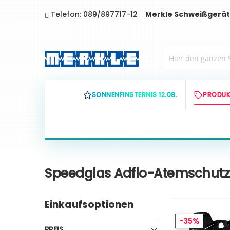
Direkt
Telefon: 089/897717-12
Merkle Schweißgerät
zum
Inhalt
SONNENFINSTERNIS 12.08.
PRODUK
Speedglas Adflo-Atemschut
Einkaufsoptionen
-35%
PREIS