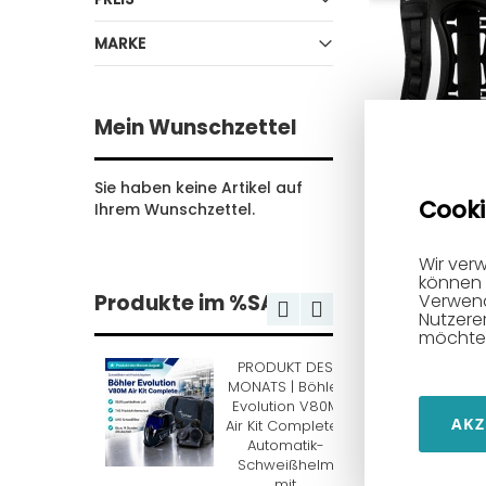
MARKE
Mein Wunschzettel
Sie haben keine Artikel auf
3M Rückentra
Cooki
Ihrem Wunschzettel.
HD | Ergonom
Rückenhalter 
Gebläseeinhei
Wir ver
können 
Robuste Halte
Produkte im %SALE
Verwend
Versaflo TR-6
Nutzere
Heavy-Duty-
möchten
PRODUKT DES
STAHLWERK CUT
127,10 €
1
MONATS | Böhler
50 P
Evolution V80M
Plasmaschneider
B
AKZ
In den Ware
Air Kit Complete |
45 A mit HF-
Automatik-
Pilotzündung
S
Schweißhelm
299,99 €
mit