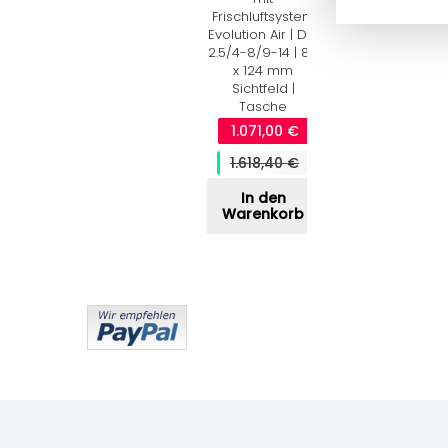
Frischluftsystem
In den
Evolution Air | DIN
Warenkorb
2.5/4-8/9-14 | 80
x 124 mm
Sichtfeld |
Tasche
1.071,00 €
1.618,40 €
In den
Warenkorb