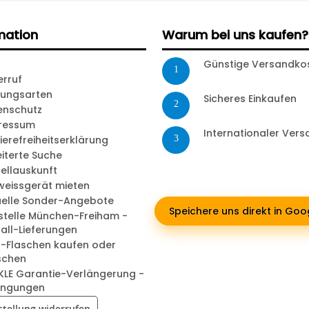
mation
Warum bei uns kaufen?
Günstige Versandko
1
erruf
lungsarten
Sicheres Einkaufen
2
enschutz
ressum
Internationaler Ver
ierefreiheitserklärung
3
iterte Suche
ellauskunft
weissgerät mieten
uelle Sonder-Angebote
Speichere uns direkt in Go
stelle München-Freiham -
all-Lieferungen
-Flaschen kaufen oder
schen
KLE Garantie-Verlängerung -
ingungen
stellung widerrufen