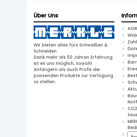
Über Uns
Infor
AGB
Wid
Zah
Wir bieten alles fürs Schweißen &
Dat
Schneiden
Imp
Dank mehr als 50 Jahren Erfahrung
Barr
ist es uns möglich, sowohl
Erwe
Anfängern als auch Profis die
passenden Produkte zur Verfügung
Best
zu stellen.
Sch
Akt
Bau
Notf
CO2
tau
MER
Bed
Be