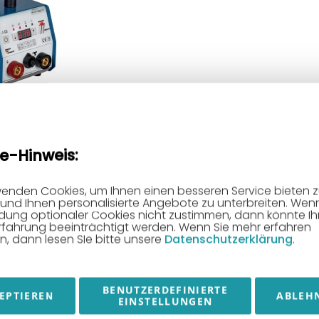
ßgerät Soyer
ür
e-Hinweis:
ng (CD)
ßpistole Typ
wenden Cookies, um Ihnen einen besseren Service bieten 
und Ihnen personalisierte Angebote zu unterbreiten. Wenn
ung optionaler Cookies nicht zustimmen, dann könnte Ih
rfahrung beeinträchtigt werden. Wenn Sie mehr erfahren
, dann lesen SIe bitte unsere
Datenschutzerklärung
.
nkorb
BENUTZERDEFINIERTE
EPTIEREN
ABLEH
EINSTELLUNGEN
STAHLWERK CUT
RESTPOSTEN
R