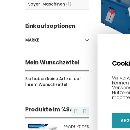
Soyer-Maschinen
(1)
Einkaufsoptionen
MARKE
Bolzenschwei
Typ BMS-9N f
Mein Wunschzettel
Cooki
Spitzenzündu
inklusive
Bolzenschwei
Wir ver
Sie haben keine Artikel auf
können 
PS-9K HYBRID
Ihrem Wunschzettel.
Verwend
Nutzere
2.379,00 €
möchten
In den Ware
Produkte im %SALE
AKZ
PRODUKT DES
2. Hand |