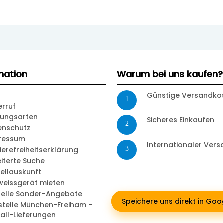
mation
Warum bei uns kaufen?
Günstige Versandko
1
erruf
lungsarten
Sicheres Einkaufen
2
enschutz
ressum
Internationaler Ver
ierefreiheitserklärung
3
iterte Suche
ellauskunft
weissgerät mieten
uelle Sonder-Angebote
Speichere uns direkt in Go
stelle München-Freiham -
all-Lieferungen