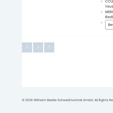
CO2
tau
MER
Bed
Be
© 2026 Wilhelm Merkle Schweißtechnik GmbH, All Rights Re