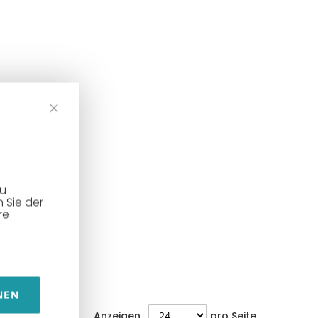
zu
 Sie der
re
NEN
ESTPOSTEN |
RESTPOSTEN |
Anzeigen
pro Seite