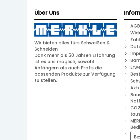
Über Uns
Infor
AGB
Wid
Zah
Wir bieten alles fürs Schweißen &
Dat
Schneiden
Imp
Dank mehr als 50 Jahren Erfahrung
Barr
ist es uns möglich, sowohl
Erwe
Anfängern als auch Profis die
passenden Produkte zur Verfügung
Best
zu stellen.
Sch
Akt
Bau
Notf
CO2
tau
MER
Bed
Be