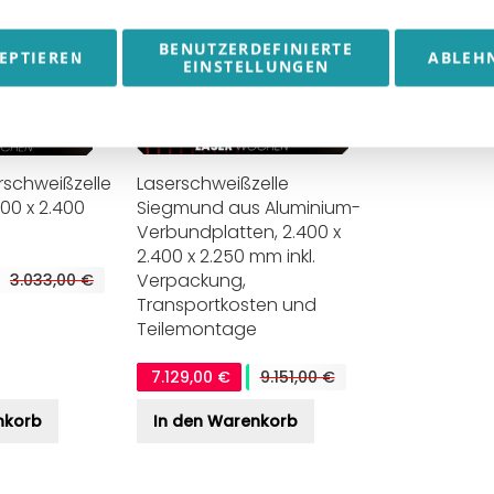
BENUTZERDEFINIERTE
EPTIEREN
ABLEH
EINSTELLUNGEN
rschweißzelle
Laserschweißzelle
00 x 2.400
Siegmund aus Aluminium-
Verbundplatten, 2.400 x
2.400 x 2.250 mm inkl.
Verpackung,
3.033,00 €
Transportkosten und
Teilemontage
RESTPOSTEN
RESTPOSTEN |
7.129,00 €
9.151,00 €
DINSE
Knickschutz
Brennerhals DIX
maschinenseitig
nkorb
In den Warenkorb
6-2-304 Z |
für ABICOR BINZEL
Standard | 45° |
xFUME PRO |
Original DINSE
Schutz für
Ersatzteil |
Absaugschlauch