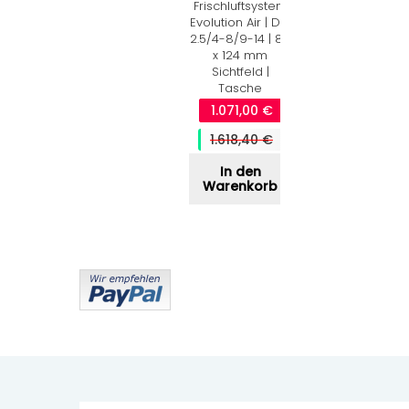
Frischluftsystem
In den
Evolution Air | DIN
Warenkorb
2.5/4-8/9-14 | 80
x 124 mm
Sichtfeld |
Tasche
1.071,00 €
1.618,40 €
In den
Warenkorb