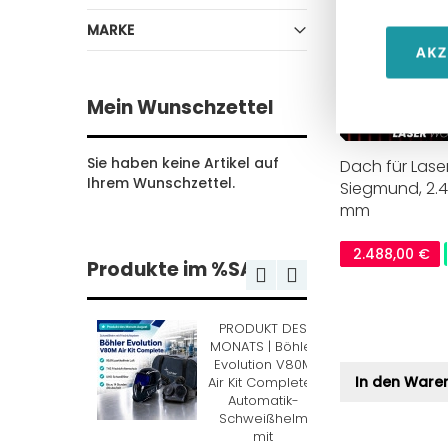
MARKE
AKZ
Mein Wunschzettel
Sie haben keine Artikel auf
Dach für Lase
Ihrem Wunschzettel.
Siegmund, 2.4
mm
2.488,00 €
Produkte im %SALE
PRODUKT DES
STAHLWERK CUT
MONATS | Böhler
50 P
Evolution V80M
Plasmaschneider
In den Ware
Air Kit Complete |
45 A mit HF-
Automatik-
Pilotzündung
Schweißhelm
299,99 €
mit