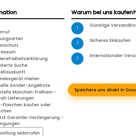
mation
Warum bei uns kaufen?
Günstige Versandko
1
erruf
lungsarten
Sicheres Einkaufen
2
enschutz
ressum
Internationaler Ver
ierefreiheitserklärung
3
iterte Suche
ellauskunft
weissgerät mieten
uelle Sonder-Angebote
Speichere uns direkt in Go
stelle München-Freiham -
all-Lieferungen
-Flaschen kaufen oder
schen
KLE Garantie-Verlängerung -
ingungen
stellung widerrufen