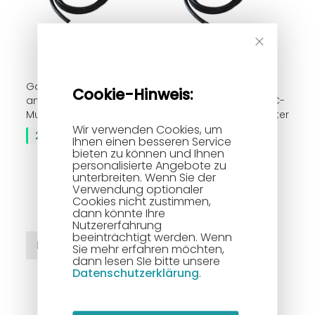
Close
Cookie
Bar
Gasanschlußschlauch
Gasanschlußschlauch
Cookie-Hinweis:
anschlussfertig inkl. PVC-
anschlussfertig inkl. PVC-
Mutter 1,5-20 mtr. lang
Mutter mit Messingmutter
Wir verwenden Cookies, um
1/4" rechts, 1,5-20 mtr.
22,90 €
Ihnen einen besseren Service
lang
bieten zu können und Ihnen
Bewertung:
personalisierte Angebote zu
unterbreiten. Wenn Sie der
100%
2
Bewertungen
Verwendung optionaler
Cookies nicht zustimmen,
27,90 €
dann könnte Ihre
Nutzererfahrung
beeinträchtigt werden. Wenn
In den Warenkorb
In den Warenkorb
Sie mehr erfahren möchten,
dann lesen SIe bitte unsere
Datenschutzerklärung
.