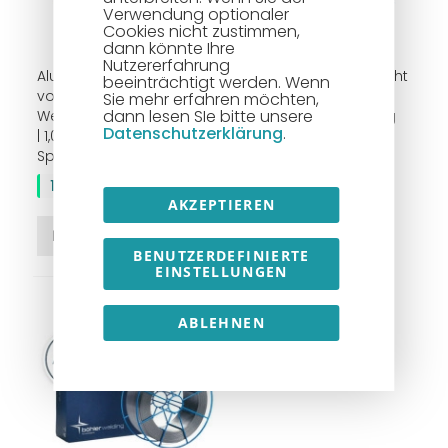
Verwendung optionaler
Cookies nicht zustimmen,
dann könnte Ihre
Nutzererfahrung
Aluminium-Schweißdraht
Aluminium-Schweißdraht
beeinträchtigt werden. Wenn
voestalpine Böhler
voestalpine Böhler
Sie mehr erfahren möchten,
dann lesen SIe bitte unsere
Welding Typ Union AlMg 3
Welding Typ Union AlMg
Datenschutzerklärung
.
| 1,0 - 1,6 mm | BS-300-
4,5 Mn | 1,0 - 1,6 mm Ø |
Spule | 7 Kg
BS-300-Spule | 7 Kg
146,61 €
159,94 €
AKZEPTIEREN
In den Warenkorb
In den Warenkorb
BENUTZERDEFINIERTE
EINSTELLUNGEN
ABLEHNEN