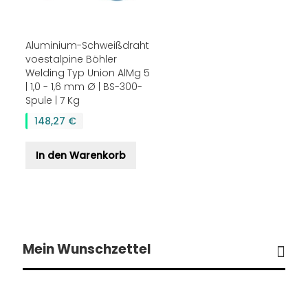
Aluminium-Schweißdraht
voestalpine Böhler
Welding Typ Union AlMg 5
| 1,0 - 1,6 mm Ø | BS-300-
Spule | 7 Kg
148,27 €
In den Warenkorb
Mein Wunschzettel