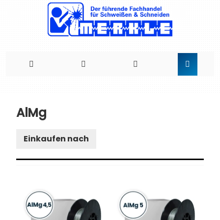
Direkt
zum
AlMg
Inhalt
Einkaufen nach