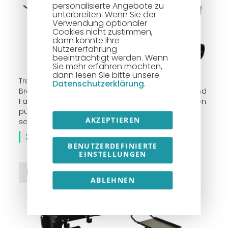
personalisierte Angebote zu
unterbreiten. Wenn Sie der
Verwendung optionaler
Cookies nicht zustimmen,
dann könnte Ihre
Nutzererfahrung
beeinträchtigt werden. Wenn
Sie mehr erfahren möchten,
dann lesen SIe bitte unsere
Transportbügel inkl.
Transportwagen Typ
Datenschutzerklärung
.
Brenneraufhängung für
MobiDrive II für kleine und
Fahrwagen Typ TW 112,
mittlere Schweißanlagen
pulverbeschichtet,
inkl. Gasflaschen-
AKZEPTIEREN
schwarz-matt
Halterung, Kette und
Ablageblech, schwarz
211,90 €
BENUTZERDEFINIERTE
185,00 €
EINSTELLUNGEN
In den Warenkorb
In den Warenkorb
ABLEHNEN