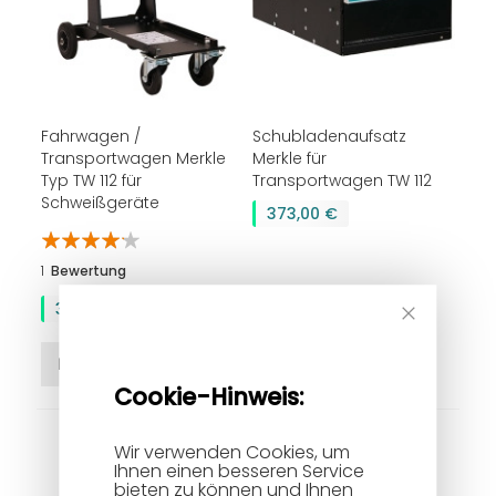
Fahrwagen /
Schubladenaufsatz
Transportwagen Merkle
Merkle für
Typ TW 112 für
Transportwagen TW 112
Schweißgeräte
373,00 €
Bewertung:
80%
1
Bewertung
390,00 €
In den Warenkorb
In den Warenkorb
Cookie-Hinweis:
Wir verwenden Cookies, um
Ihnen einen besseren Service
bieten zu können und Ihnen