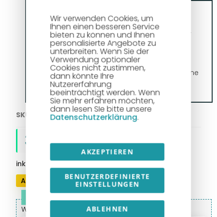
Lieferumfang:
Wir verwenden Cookies, um
Ihnen einen besseren Service
Powermax 65 SYNC Hauptgerät, Handbrenner
bieten zu können und Ihnen
personalisierte Angebote zu
SmartSYNC (z. B. 75°) mit 7,6 m Leitung,
unterbreiten. Wenn Sie der
Werkstückkabel mit Klemme,
Verwendung optionaler
Netzanschlusskabel, Bedienungsanleitung,
Cookies nicht zustimmen,
Starter-Kartusche (z. B. Schneiden 65 A) – ohne
dann könnte Ihre
Maschinen-CPC-Anschluss.
Nutzererfahrung
beeinträchtigt werden. Wenn
Sie mehr erfahren möchten,
dann lesen SIe bitte unsere
SKU
1591 - 44 25
Datenschutzerklärung
.
3.549,00 €
AKZEPTIEREN
inkl. MwSt., zzgl.
Versand
BENUTZERDEFINIERTE
Angebot drucken
EINSTELLUNGEN
ABLEHNEN
Wählen Sie Ihr gewünschtes Zubehör aus: