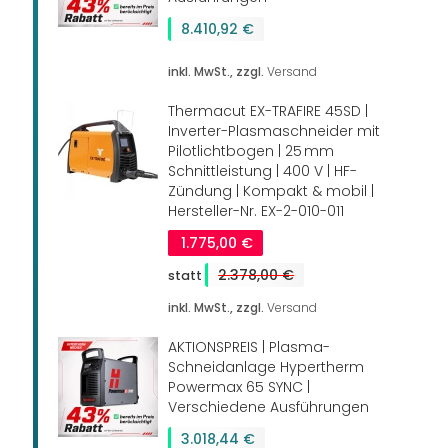
8.410,92 €
inkl. MwSt., zzgl.
Versand
Thermacut EX-TRAFIRE 45SD |
Inverter-Plasmaschneider mit
Pilotlichtbogen | 25 mm
Schnittleistung | 400 V | HF-
Zündung | Kompakt & mobil |
Hersteller-Nr. EX-2-010-011
1.775,00 €
2.378,00 €
inkl. MwSt., zzgl.
Versand
AKTIONSPREIS | Plasma-
Schneidanlage Hypertherm
Powermax 65 SYNC |
Verschiedene Ausführungen
3.018,44 €