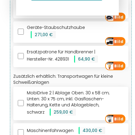
Leder-Brennerüberzug
+
182,00 €
Geräte-Staubschutzhaube
+
271,00 €
Ersatzpatrone für Handbrenner |
Hersteller-Nr. 428931
+
64,90 €
Zusätzlich erhältlich: Transportwagen für kleine
Schweißanlagen
MobiDrive 2 | Ablage Oben: 30 x 58 cm;
Unten: 30 x 75 cm, inkl. Gasflaschen-
Halterung, Kette und Ablageblech,
schwarz
+
259,00 €
Maschinenfahrwagen
+
430,00 €