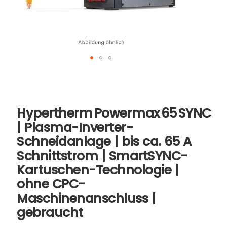
Skip
to
the
beginning
Hypertherm Powermax 65 SYNC
of
the
| Plasma-Inverter-
images
Schneidanlage | bis ca. 65 A
gallery
Schnittstrom | SmartSYNC-
Kartuschen-Technologie |
ohne CPC-
Maschinenanschluss |
gebraucht