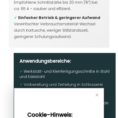
Empfohlene Schnittstärke bis 20 mm (¾″) bei
ca. 65 A – sauber und effizient.
✓
Einfacher Betrieb & geringerer Aufwand
Vereinfachter Verbrauchsmaterial-Wechsel
durch Kartusche, weniger Stillstandszeit,
geringerer Schulungsaufwand.
Anwendungsbereiche:
✓
Werkstatt- und Kleinfertigungsschnitte in Stahl
und Edelstahl
✓
Vorbereitung und Zerteilung in Schlosserei
und Instandhaltung
✓
Aluminium- oder Leichtmetallschnitte bei
Close
Bedienung mit entsprechendem Gas/Elektrode
Cookie
Bar
Cookie-Hinweis: