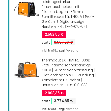
Leistungsstarker
Plasmaschneider mit
Pilotlichtbogen | 35 mm
Schnittkapazität | 400 V | Profi-
Gerät mit Digitalanzeige |
Hersteller-Nr. EX-4-010-041
2.552,55 €
3.567,26 €
inkl. MwSt., zzgl.
Versand
Thermacut EX-TRAFIRE 100SD |
Profi-Plasmaschneidanlage
400 V | 50 mm Schnittleistung |
Pilotlichtbogen & HF-Zündung |
Komplett mit Zubehör |
Hersteller-Nr. EX-5-010-033
2.908,36 €
3.774,85 €
inkl. MwSt., zzgl.
Versand